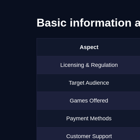
Funky Time
Lucky Crumbling
Gates of Olympus
Monop
Spac
React
Basic information 
Evolution Gaming
Gamzix
Pragmatic Play
Evolut
Pragmat
Play’n
Aspect
Licensing & Regulation
Target Audience
Games Offered
Payment Methods
Customer Support