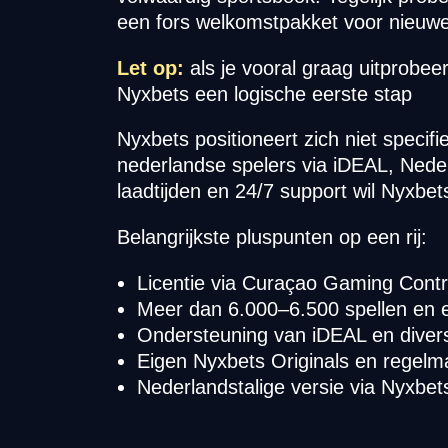
een fors welkomstpakket voor nieuwe
Crazy Time
Big Bass Crash
Big Bass Bonanza
Side B
Boom 
The D
Evolution Gaming
Pragmatic Play
Pragmatic Play
Evolut
BGami
Pragmat
Let op:
als je vooral graag uitprobeer
Nyxbets een logische eerste stap
Nyxbets positioneert zich niet specif
nederlandse spelers via iDEAL, Neder
laadtijden en 24/7 support wil Nyxbe
Belangrijkste pluspunten op een rij:
Dragon Tiger
Moonshot
Sweet Bonanza
Dream
Busta
Mega
Licentie via Curaçao Gaming Contr
Evolution Gaming
SoftSwiss
Pragmatic Play
Evolut
Indepe
Microg
Meer dan 6.000–6.500 spellen en 
Ondersteuning van iDEAL en divers
Eigen Nyxbets Originals en regelm
Nederlandstalige versie via Nyxbet