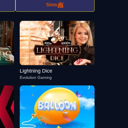
Slots
Lightning Dice
Evolution Gaming