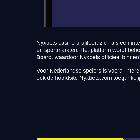
Nyxbets casino profileert zich als een in
en sportmarkten. Het platform wordt beh
Board, waardoor Nyxbets officieel binnen
Voor Nederlandse spelers is vooral inter
ook de hoofdsite Nyxbets.com toegankeli