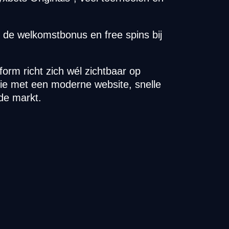
Lightning Dice
Bustabit
Gonzo’s Quest
Evolution Gaming
Independent
NetEnt
jn de welkomstbonus en free spins bij
form richt zich wél zichtbaar op
tie met een moderne website, snelle
 de markt.
Live Baccarat
Crash
Book of Dead
Evolution Gaming
Roobet
Play’n GO