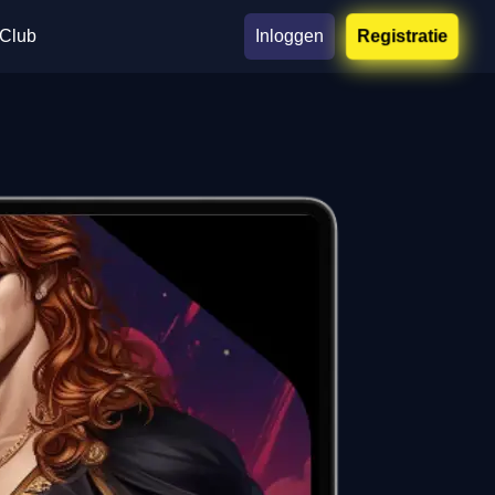
 Club
Inloggen
Registratie
o